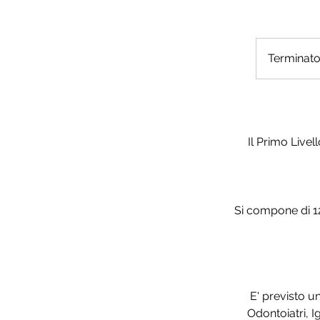
Terminat
Il Primo Livel
Si compone di 12
E' previsto u
Odontoiatri, Ig