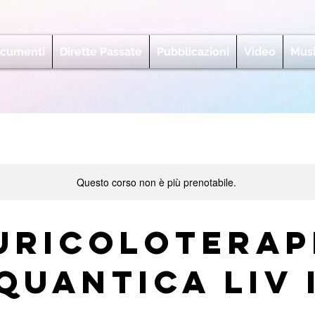
cumenti
Dirette Passate
Pubblicazioni
Video
Mus
Questo corso non è più prenotabile.
uricoloterap
Quantica Liv 