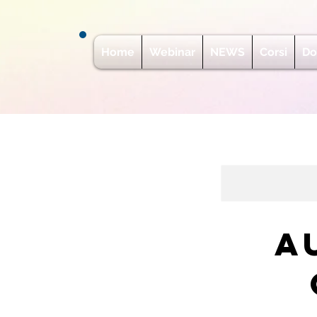
Home
Webinar
NEWS
Corsi
Do
A