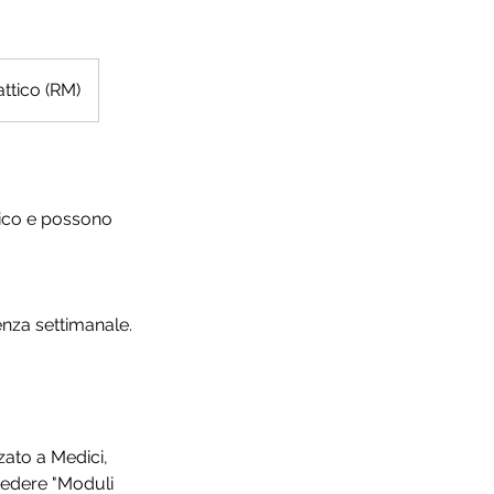
attico (RM)
atico e possono
enza settimanale.
zato a Medici,
..vedere "Moduli