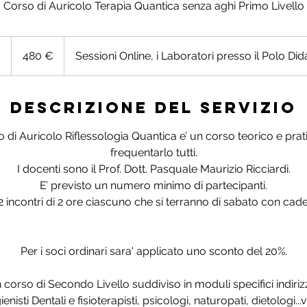
Corso di Auricolo Terapia Quantica senza aghi Primo Livello
480
euro
o
T
480 €
Sessioni Online, i Laboratori presso il Polo Did
e
r
Descrizione del servizio
m
i
lo di Auricolo Riflessologia Quantica e’ un corso teorico e pr
n
frequentarlo tutti.
a
I docenti sono il Prof. Dott. Pasquale Maurizio Ricciardi.
t
E’ previsto un numero minimo di partecipanti.
o
 incontri di 2 ore ciascuno che si terranno di sabato con cad
Per i soci ordinari sara' applicato uno sconto del 20%.
n corso di Secondo Livello suddiviso in moduli specifici indiriz
ienisti Dentali e fisioterapisti, psicologi, naturopati, dietologi.