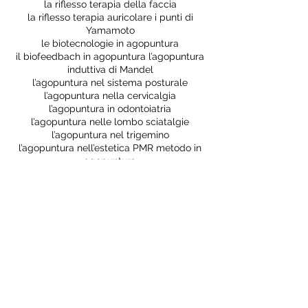
la riflesso terapia della faccia
la riflesso terapia auricolare i punti di
Yamamoto
le biotecnologie in agopuntura
il biofeedbach in agopuntura l’agopuntura
induttiva di Mandel
l’agopuntura nel sistema posturale
l’agopuntura nella cervicalgia
l’agopuntura in odontoiatria
l’agopuntura nelle lombo sciatalgie
l’agopuntura nel trigemino
l’agopuntura nell’estetica PMR metodo in
agopuntura
l’agopuntura nello stress
l’agopuntura nella musica cromatica
emozionale
l’agopuntura nel sistema immunitario
l’agopuntura nello Sport.