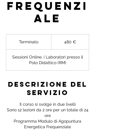
frequenzi
ale
480
euro
Terminato
T
480 €
e
r
Sessioni Online, i Laboratori presso il
m
Polo Didattico (RM)
i
n
a
t
Descrizione del
o
servizio
Il corso si svolge in due livelli
Sono 12 lezioni da 2 ore per un totale di 24
ore
Programma Modulo di Agopuntura
Energetica Frequenziale